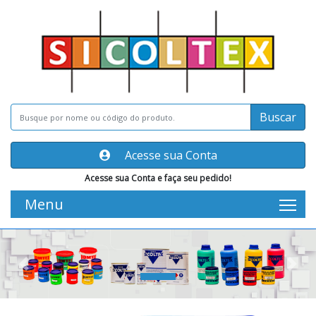
Buscar
Acesse sua Conta
Acesse sua Conta e faça seu pedido!
Menu
Tog
Previous
Nex